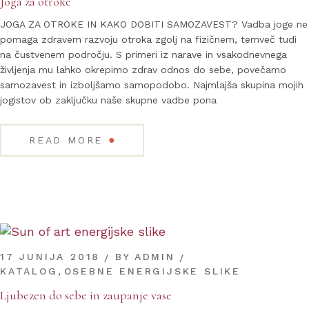
Joga za otroke
JOGA ZA OTROKE IN KAKO DOBITI SAMOZAVEST? Vadba joge ne
pomaga zdravem razvoju otroka zgolj na fizičnem, temveč tudi
na čustvenem področju. S primeri iz narave in vsakodnevnega
življenja mu lahko okrepimo zdrav odnos do sebe, povečamo
samozavest in izboljšamo samopodobo. Najmlajša skupina mojih
jogistov ob zaključku naše skupne vadbe pona
●
READ MORE
17 JUNIJA 2018
BY
ADMIN
KATALOG
,
OSEBNE ENERGIJSKE SLIKE
Ljubezen do sebe in zaupanje vase