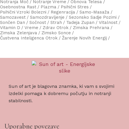
Notranja Moč
Notranje Vreme
Obnova Telesa
Osebnostna Rast
Plazma
Psihični Stres
Psihični Vzroki Bolezni
Regenracija
Samo-Masaža
Samozavest
Samozdravljenje
Sezonsko Sadje Pozimi
Sončen Dan
Sočnost
Strah
Tadeja Zupan
Vitalnost
Vitamin D
Vreme
Zdrav Otrok
Zimska Prehrana
Zimska Zelenjava
Zimsko Sonce
Čustvena Inteligenca Otrok
Žarenje Novih Energij
Sun of art je blagovna znamka, ki vam s svojimi
izdelki pomaga k dobremu počutju in notranji
stabilnosti.
Uporabne povezave