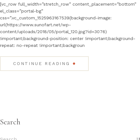
[vc_row full_width=”stretch_row” content_placement=”bottom”
el_class=”portal-bg”
css=”.vc_custom_1525963167539{background-image:
url(https://www.sunofart.net/wp-
content/uploads/2018/05/portal_120.jpg?id=3076)
!important;background-position: center !important;background-
repeat: no-repeat !important;backgroun
●
CONTINUE READING
Search