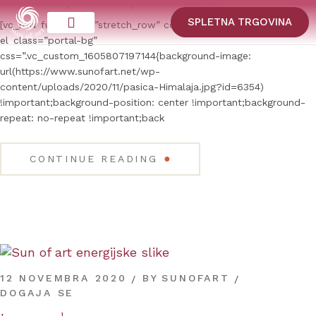
Slika Himalaja v ordinaciji Ustne medicine
SPLETNA TRGOVINA
[vc_row full_width=”stretch_row” content_placement=”bottom”
el_class=”portal-bg”
css=”.vc_custom_1605807197144{background-image:
url(https://www.sunofart.net/wp-
content/uploads/2020/11/pasica-Himalaja.jpg?id=6354)
!important;background-position: center !important;background-
repeat: no-repeat !important;back
●
CONTINUE READING
12 NOVEMBRA 2020
BY
SUNOFART
DOGAJA SE