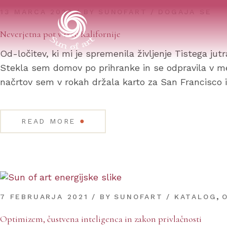
13 MARCA 2022
BY
SUNOFART
DOGAJA SE
Neverjetna pot v srce Kalifornije
Od-ločitev, ki mi je spremenila življenje Tistega jut
Stekla sem domov po prihranke in se odpravila v mes
načrtov sem v rokah držala karto za San Francisco i
●
READ MORE
,
7 FEBRUARJA 2021
BY
SUNOFART
KATALOG
Optimizem, čustvena inteligenca in zakon privlačnosti