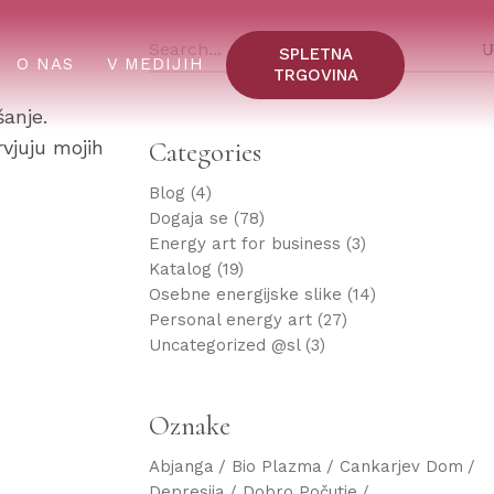
SPLETNA
O NAS
V MEDIJIH
TRGOVINA
šanje.
Categories
vjuju mojih
Blog
(4)
Dogaja se
(78)
Energy art for business
(3)
Katalog
(19)
Osebne energijske slike
(14)
Personal energy art
(27)
Uncategorized @sl
(3)
Oznake
Abjanga
Bio Plazma
Cankarjev Dom
Depresija
Dobro Počutje