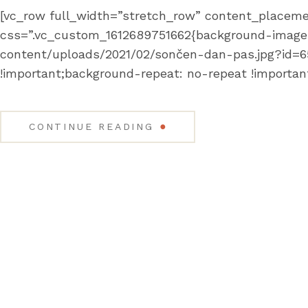
[vc_row full_width=”stretch_row” content_placeme
css=”.vc_custom_1612689751662{background-image:
content/uploads/2021/02/sončen-dan-pas.jpg?id=65
!important;background-repeat: no-repeat !importan
●
CONTINUE READING