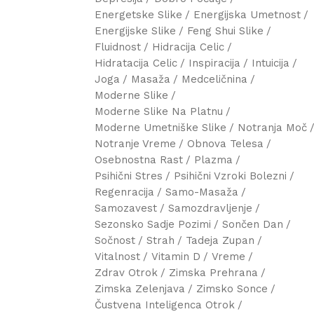
Energetske Slike
Energijska Umetnost
Energijske Slike
Feng Shui Slike
Fluidnost
Hidracija Celic
Hidratacija Celic
Inspiracija
Intuicija
Joga
Masaža
Medceličnina
Moderne Slike
Moderne Slike Na Platnu
Moderne Umetniške Slike
Notranja Moč
Notranje Vreme
Obnova Telesa
Osebnostna Rast
Plazma
Psihični Stres
Psihični Vzroki Bolezni
Regenracija
Samo-Masaža
Samozavest
Samozdravljenje
Sezonsko Sadje Pozimi
Sončen Dan
Sočnost
Strah
Tadeja Zupan
Vitalnost
Vitamin D
Vreme
Zdrav Otrok
Zimska Prehrana
Zimska Zelenjava
Zimsko Sonce
Čustvena Inteligenca Otrok