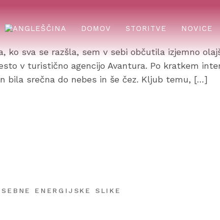
DOMOV
STORITVE
NOVICE
ra, ko sva se razšla, sem v sebi občutila izjemno olaj
to v turistično agencijo Avantura. Po kratkem inter
n bila srečna do nebes in še čez. Kljub temu, […]
OSEBNE ENERGIJSKE SLIKE