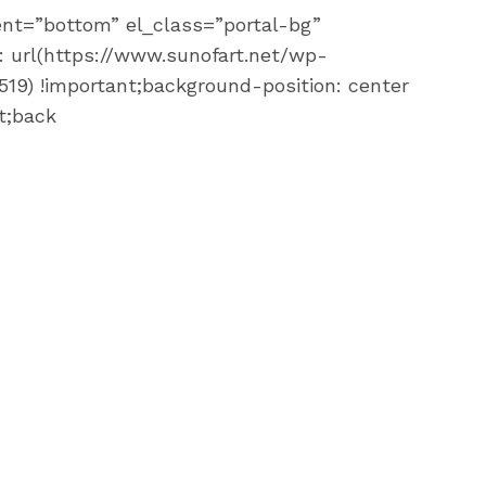
nt=”bottom” el_class=”portal-bg”
 url(https://www.sunofart.net/wp-
19) !important;background-position: center
t;back