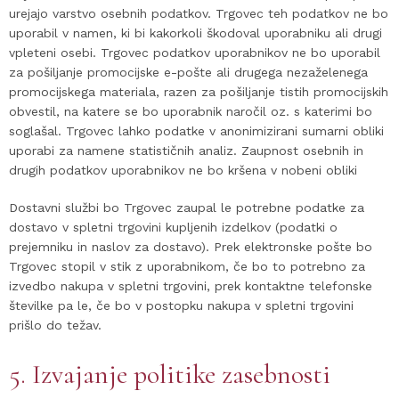
urejajo varstvo osebnih podatkov. Trgovec teh podatkov ne bo
uporabil v namen, ki bi kakorkoli škodoval uporabniku ali drugi
vpleteni osebi. Trgovec podatkov uporabnikov ne bo uporabil
za pošiljanje promocijske e-pošte ali drugega nezaželenega
promocijskega materiala, razen za pošiljanje tistih promocijskih
obvestil, na katere se bo uporabnik naročil oz. s katerimi bo
soglašal. Trgovec lahko podatke v anonimizirani sumarni obliki
uporabi za namene statističnih analiz. Zaupnost osebnih in
drugih podatkov uporabnikov ne bo kršena v nobeni obliki
Dostavni službi bo Trgovec zaupal le potrebne podatke za
dostavo v spletni trgovini kupljenih izdelkov (podatki o
prejemniku in naslov za dostavo). Prek elektronske pošte bo
Trgovec stopil v stik z uporabnikom, če bo to potrebno za
izvedbo nakupa v spletni trgovini, prek kontaktne telefonske
številke pa le, če bo v postopku nakupa v spletni trgovini
prišlo do težav.
5. Izvajanje politike zasebnosti