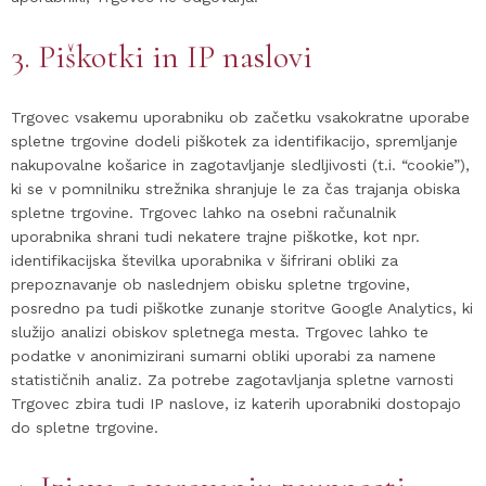
3. Piškotki in IP naslovi
Trgovec vsakemu uporabniku ob začetku vsakokratne uporabe
spletne trgovine dodeli piškotek za identifikacijo, spremljanje
nakupovalne košarice in zagotavljanje sledljivosti (t.i. “cookie”),
ki se v pomnilniku strežnika shranjuje le za čas trajanja obiska
spletne trgovine. Trgovec lahko na osebni računalnik
uporabnika shrani tudi nekatere trajne piškotke, kot npr.
identifikacijska številka uporabnika v šifrirani obliki za
prepoznavanje ob naslednjem obisku spletne trgovine,
posredno pa tudi piškotke zunanje storitve Google Analytics, ki
služijo analizi obiskov spletnega mesta. Trgovec lahko te
podatke v anonimizirani sumarni obliki uporabi za namene
statističnih analiz. Za potrebe zagotavljanja spletne varnosti
Trgovec zbira tudi IP naslove, iz katerih uporabniki dostopajo
do spletne trgovine.