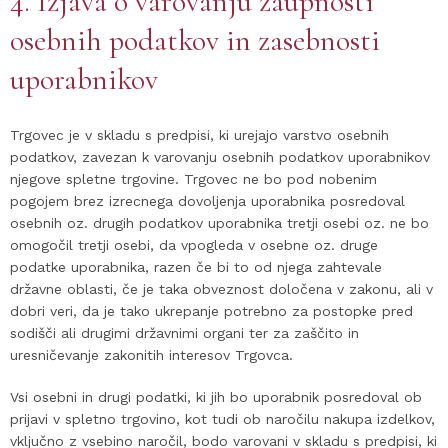
4. Izjava o varovanju zaupnosti
osebnih podatkov in zasebnosti
uporabnikov
Trgovec je v skladu s predpisi, ki urejajo varstvo osebnih
podatkov, zavezan k varovanju osebnih podatkov uporabnikov
njegove spletne trgovine. Trgovec ne bo pod nobenim
pogojem brez izrecnega dovoljenja uporabnika posredoval
osebnih oz. drugih podatkov uporabnika tretji osebi oz. ne bo
omogočil tretji osebi, da vpogleda v osebne oz. druge
podatke uporabnika, razen če bi to od njega zahtevale
državne oblasti, če je taka obveznost določena v zakonu, ali v
dobri veri, da je tako ukrepanje potrebno za postopke pred
sodišči ali drugimi državnimi organi ter za zaščito in
uresničevanje zakonitih interesov Trgovca.
Vsi osebni in drugi podatki, ki jih bo uporabnik posredoval ob
prijavi v spletno trgovino, kot tudi ob naročilu nakupa izdelkov,
vključno z vsebino naročil, bodo varovani v skladu s predpisi, ki