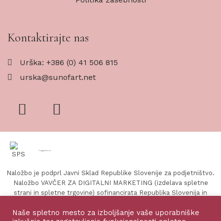
Kontaktirajte nas
Urška: +386 (0) 41 506 815
urska@sunofart.net
Naložbo je podprl Javni Sklad Republike Slovenije za podjetništvo.
Naložbo VAVČER ZA DIGITALNI MARKETING (izdelava spletne
strani in spletne trgovine) sofinancirata Republika Slovenija in
Evropska unija iz Evropskega sklada za regionalni razvoj.
Naše spletno mesto za izboljšanje vaše uporabniške