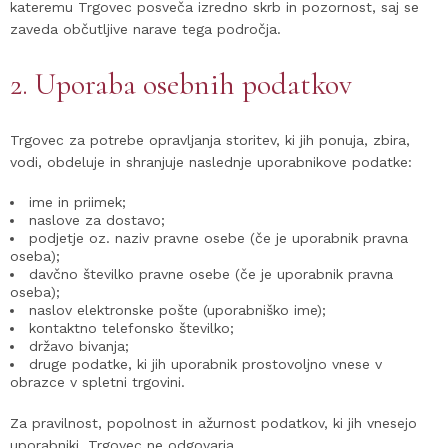
kateremu Trgovec posveča izredno skrb in pozornost, saj se
zaveda občutljive narave tega področja.
2. Uporaba osebnih podatkov
Trgovec za potrebe opravljanja storitev, ki jih ponuja, zbira,
vodi, obdeluje in shranjuje naslednje uporabnikove podatke:
ime in priimek;
naslove za dostavo;
podjetje oz. naziv pravne osebe (če je uporabnik pravna
oseba);
davčno številko pravne osebe (če je uporabnik pravna
oseba);
naslov elektronske pošte (uporabniško ime);
kontaktno telefonsko številko;
državo bivanja;
druge podatke, ki jih uporabnik prostovoljno vnese v
obrazce v spletni trgovini.
Za pravilnost, popolnost in ažurnost podatkov, ki jih vnesejo
uporabniki, Trgovec ne odgovarja.