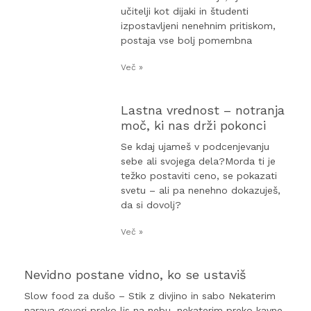
učitelji kot dijaki in študenti
izpostavljeni nenehnim pritiskom,
postaja vse bolj pomembna
Več »
Lastna vrednost – notranja
moč, ki nas drži pokonci
Se kdaj ujameš v podcenjevanju
sebe ali svojega dela?Morda ti je
težko postaviti ceno, se pokazati
svetu – ali pa nenehno dokazuješ,
da si dovolj?
Več »
Nevidno postane vidno, ko se ustaviš
Slow food za dušo – Stik z divjino in sabo Nekaterim
narava govori preko lis na nebu, nekaterim preko kavne