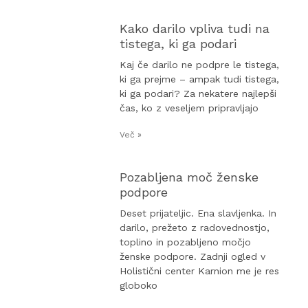
Kako darilo vpliva tudi na
tistega, ki ga podari
Kaj če darilo ne podpre le tistega,
ki ga prejme – ampak tudi tistega,
ki ga podari? Za nekatere najlepši
čas, ko z veseljem pripravljajo
Več »
Pozabljena moč ženske
podpore
Deset prijateljic. Ena slavljenka. In
darilo, prežeto z radovednostjo,
toplino in pozabljeno močjo
ženske podpore. Zadnji ogled v
Holistični center Karnion me je res
globoko