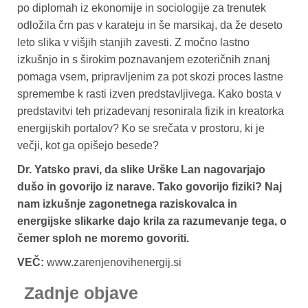
po diplomah iz ekonomije in sociologije za trenutek
odložila črn pas v karateju in še marsikaj, da že deseto
leto slika v višjih stanjih zavesti. Z močno lastno
izkušnjo in s širokim poznavanjem ezoteričnih znanj
pomaga vsem, pripravljenim za pot skozi proces lastne
spremembe k rasti izven predstavljivega. Kako bosta v
predstavitvi teh prizadevanj resonirala fizik in kreatorka
energijskih portalov? Ko se srečata v prostoru, ki je
večji, kot ga opišejo besede?
Dr. Yatsko pravi, da slike Urške Lan nagovarjajo
dušo in govorijo iz narave. Tako govorijo fiziki? Naj
nam izkušnje zagonetnega raziskovalca in
energijske slikarke dajo krila za razumevanje tega, o
čemer sploh ne moremo govoriti.
VEČ:
www.zarenjenovihenergij.si
Zadnje objave