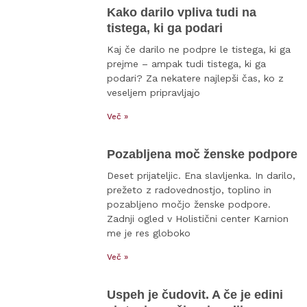
Kako darilo vpliva tudi na
tistega, ki ga podari
Kaj če darilo ne podpre le tistega, ki ga
prejme – ampak tudi tistega, ki ga
podari? Za nekatere najlepši čas, ko z
veseljem pripravljajo
Več »
Pozabljena moč ženske podpore
Deset prijateljic. Ena slavljenka. In darilo,
prežeto z radovednostjo, toplino in
pozabljeno močjo ženske podpore.
Zadnji ogled v Holistični center Karnion
me je res globoko
Več »
Uspeh je čudovit. A če je edini