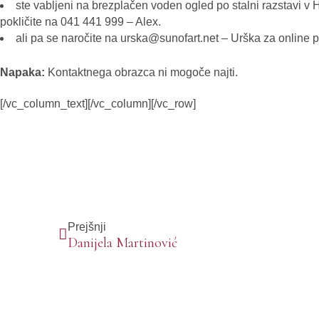
ste vabljeni na brezplačen voden ogled po stalni razstavi v
pokličite na 041 441 999 – Alex.
ali pa se naročite na
urska@sunofart.net
– Urška za online p
Napaka:
Kontaktnega obrazca ni mogoče najti.
[/vc_column_text][/vc_column][/vc_row]
Prejšnji
Danijela Martinović