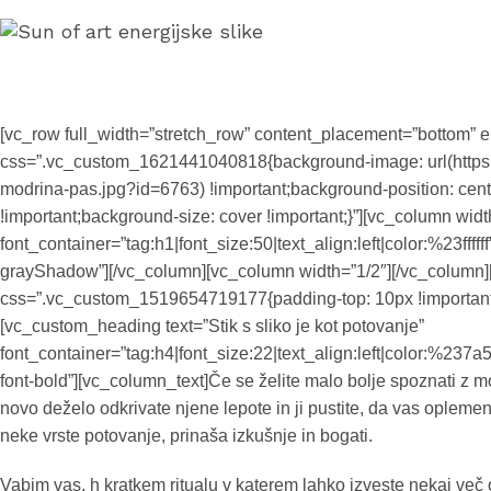
[vc_row full_width=”stretch_row” content_placement=”bottom” e
css=”.vc_custom_1621441040818{background-image: url(https:/
modrina-pas.jpg?id=6763) !important;background-position: cent
!important;background-size: cover !important;}”][vc_column wid
font_container=”tag:h1|font_size:50|text_align:left|color:%23fff
grayShadow”][/vc_column][vc_column width=”1/2″][/vc_column]
css=”.vc_custom_1519654719177{padding-top: 10px !important;}
[vc_custom_heading text=”Stik s sliko je kot potovanje”
font_container=”tag:h4|font_size:22|text_align:left|color:%237
font-bold”][vc_column_text]Če se želite malo bolje spoznati z m
novo deželo odkrivate njene lepote in ji pustite, da vas oplemeniti
neke vrste potovanje, prinaša izkušnje in bogati.
Vabim vas, h kratkem ritualu v katerem lahko izveste nekaj več o