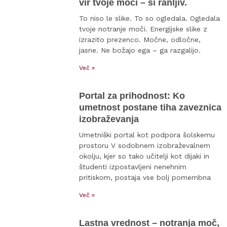
vir tvoje moči – si ranljiv.
To niso le slike. To so ogledala. Ogledala
tvoje notranje moči. Energijske slike z
izrazito prezenco. Močne, odločne,
jasne. Ne božajo ega – ga razgalijo.
Več »
Portal za prihodnost: Ko
umetnost postane tiha zaveznica
izobraževanja
Umetniški portal kot podpora šolskemu
prostoru V sodobnem izobraževalnem
okolju, kjer so tako učitelji kot dijaki in
študenti izpostavljeni nenehnim
pritiskom, postaja vse bolj pomembna
Več »
Lastna vrednost – notranja moč,