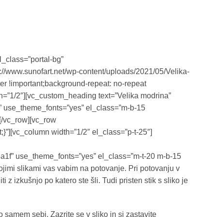
l_class=”portal-bg”
/www.sunofart.net/wp-content/uploads/2021/05/Velika-
er !important;background-repeat: no-repeat
th=”1/2″][vc_custom_heading text=”Velika modrina”
fff” use_theme_fonts=”yes” el_class=”m-b-15
[/vc_row][vc_row
”][vc_column width=”1/2″ el_class=”p-t-25″]
a5a1f” use_theme_fonts=”yes” el_class=”m-t-20 m-b-15
ojimi slikami vas vabim na potovanje. Pri potovanju v
 z izkušnjo po katero ste šli. Tudi pristen stik s sliko je
 samem sebi. Zazrite se v sliko in si zastavite