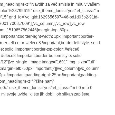
m_heading text=”Navdih za več smisla in miru v vašem
er|color:%23795615″ use_theme_fonts=”yes” el_class=”m-
p=”15″ grid_id=”vc_gid:1629656597446-bd1d03b2-91fd-
001,7003,7009″][/vc_column][/vc_row][vc_row
stom_1519657562446{margin-top: 80px
!important;border-right-width: 1px !important;border-
der-left-color: #efece8 !important;border-left-style: solid
le: solid !important;border-top-color: #efece8
: #efece8 !important;border-bottom-style: solid
”5/12″][vc_single_image image=”1691″ img_size=”full”
rgin-left: -50px !important;}”][/vc_column][vc_column
 !important;padding-right: 25px !important;padding-
stom_heading text=”Pišite nam”
e7e0c” use_theme_fonts=”yes” el_class=”m-t-0 m-b-0
 svoje uvide, ki ste jih dobili ob slikah zapišete.