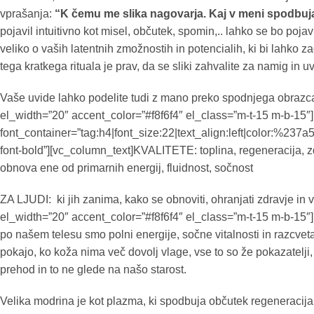
vprašanja:
“K čemu me slika nagovarja. Kaj v meni spodbuja
pojavil intuitivno kot misel, občutek, spomin,.. lahko se bo poj
veliko o vaših latentnih zmožnostih in potencialih, ki bi lahko z
tega kratkega rituala je prav, da se sliki zahvalite za namig in uv
Vaše uvide lahko podelite tudi z mano preko spodnjega obrazca
el_width=”20″ accent_color=”#f8f6f4″ el_class=”m-t-15 m-b-15″
font_container=”tag:h4|font_size:22|text_align:left|color:%237
font-bold”][vc_column_text]KVALITETE: toplina, regeneracija, 
obnova ene od primarnih energij, fluidnost, sočnost
ZA LJUDI: ki jih zanima, kako se obnoviti, ohranjati zdravje in
el_width=”20″ accent_color=”#f8f6f4″ el_class=”m-t-15 m-b-15″][v
po našem telesu smo polni energije, sočne vitalnosti in razcvet
pokajo, ko koža nima več dovolj vlage, vse to so že pokazatelji,
prehod in to ne glede na našo starost.
Velika modrina je kot plazma, ki spodbuja občutek regeneracija, 