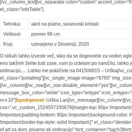
[/vc_column_text][vc_separator color=”custom” accent_color=”#
el_class=”infoTable”]
Tehnika:
akril na platno, swarovski kristali
Velikost:
premer 99 cm
Kraj:
ustvarjeno v Sloveniji, 2020
O slikah lahko izveste več, tako da se dogovorite za voden ogled
eno takšnih želite tudi zase, vam jo izdelam po naročilu, lahko j
ordinacijo,… Lahko me pokličete na 041506815 – Urška[/vc_co
el_class=”portalImg”][vc_single_image image=”6765″ img_size=”
[/vc_column][/vc_row][vc_row disable_element=”yes”][vc_colu
message_box_color=”white” icon_type=”entypo” icon_entypo=”en
m-t-10″]
Izpolnjenost:
Urška Lan[/vc_message][/vc_column][/vc_
css=”.vc_custom_1524557335679{margin-top: 60px !important;bo
!important;padding-bottom: 80px !important;background-color: #f
!important;border-top-style: solid !important;}” el_class=”devi
of art za dom, pisarno ali ordinacijo” font_container=”tag:h3|fo