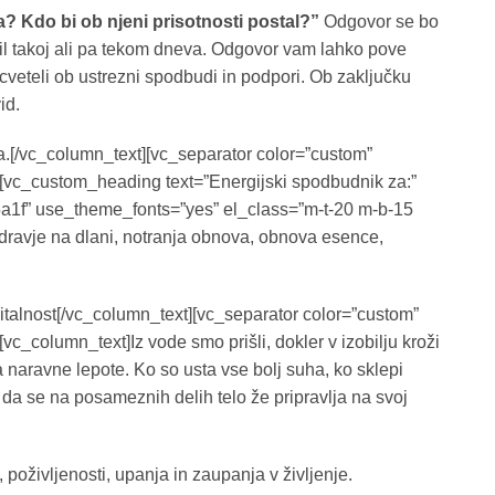
? Kdo bi ob njeni prisotnosti postal?”
Odgovor se bo
avil takoj ali pa tekom dneva. Odgovor vam lahko pove
acveteli ob ustrezni spodbudi in podpori. Ob zaključku
id.
.[/vc_column_text][vc_separator color=”custom”
][vc_custom_heading text=”Energijski spodbudnik za:”
a5a1f” use_theme_fonts=”yes” el_class=”m-t-20 m-b-15
zdravje na dlani, notranja obnova, obnova esence,
 vitalnost[/vc_column_text][vc_separator color=”custom”
c_column_text]Iz vode smo prišli, dokler v izobilju kroži
a naravne lepote. Ko so usta vse bolj suha, ko sklepi
 da se na posameznih delih telo že pripravlja na svoj
poživljenosti, upanja in zaupanja v življenje.