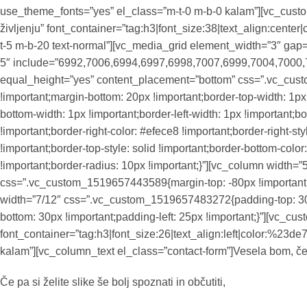
use_theme_fonts=”yes” el_class=”m-t-0 m-b-0 kalam”][vc_custo
življenju” font_container=”tag:h3|font_size:38|text_align:cent
t-5 m-b-20 text-normal”][vc_media_grid element_width=”3″ ga
5″ include=”6992,7006,6994,6997,6998,7007,6999,7004,7000,7
equal_height=”yes” content_placement=”bottom” css=”.vc_cu
!important;margin-bottom: 20px !important;border-top-width: 1px 
bottom-width: 1px !important;border-left-width: 1px !important;bor
!important;border-right-color: #efece8 !important;border-right-sty
!important;border-top-style: solid !important;border-bottom-color
!important;border-radius: 10px !important;}”][vc_column width=
css=”.vc_custom_1519657443589{margin-top: -80px !important;ma
width=”7/12″ css=”.vc_custom_1519657483272{padding-top: 30px
bottom: 30px !important;padding-left: 25px !important;}”][vc_cu
font_container=”tag:h3|font_size:26|text_align:left|color:%23d
kalam”][vc_column_text el_class=”contact-form”]Vesela bom, če mi
Če pa si želite slike še bolj spoznati in občutiti,