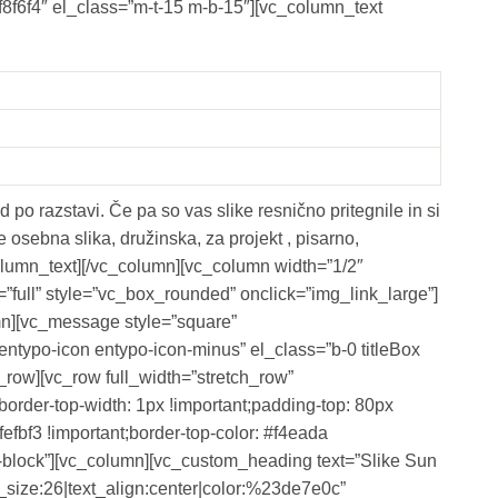
f8f6f4″ el_class=”m-t-15 m-b-15″][vc_column_text
 po razstavi. Če pa so vas slike resnično pritegnile in si
e osebna slika, družinska, za projekt , pisarno,
lumn_text][/vc_column][vc_column width=”1/2″
full” style=”vc_box_rounded” onclick=”img_link_large”]
mn][vc_message style=”square”
typo-icon entypo-icon-minus” el_class=”b-0 titleBox
row][vc_row full_width=”stretch_row”
rder-top-width: 1px !important;padding-top: 80px
efbf3 !important;border-top-color: #f4eada
der-block”][vc_column][vc_custom_heading text=”Slike Sun
nt_size:26|text_align:center|color:%23de7e0c”