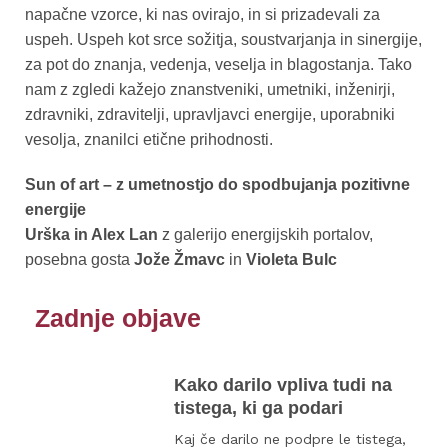
napačne vzorce, ki nas ovirajo, in si prizadevali za
uspeh. Uspeh kot srce sožitja, soustvarjanja in sinergije,
za pot do znanja, vedenja, veselja in blagostanja. Tako
nam z zgledi kažejo znanstveniki, umetniki, inženirji,
zdravniki, zdravitelji, upravljavci energije, uporabniki
vesolja, znanilci etične prihodnosti.
Sun of art – z umetnostjo do spodbujanja pozitivne
energije
Urška in Alex Lan
z galerijo energijskih portalov,
posebna gosta
Jože Žmavc
in
Violeta Bulc
Zadnje objave
Kako darilo vpliva tudi na
tistega, ki ga podari
Kaj če darilo ne podpre le tistega,