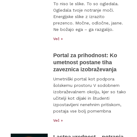
To niso le slike. To so ogledala.
Ogledala tvoje notranje moči.
Energijske slike z izrazito
prezenco. Močne, odločne, jasne.
Ne božajo ega – ga razgalijo.
Več »
Portal za prihodnost: Ko
umetnost postane tiha
zaveznica izobraževanja
Umetniški portal kot podpora
šolskemu prostoru V sodobnem
izobraževalnem okolju, kjer so tako
učitelji kot dijaki in študenti
izpostavljeni nenehnim pritiskom,
postaja vse bolj pomembna
Več »
Lastna vrednost – notranja