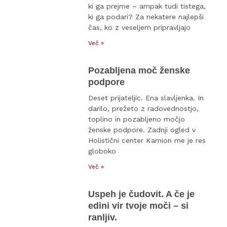
ki ga prejme – ampak tudi tistega,
ki ga podari? Za nekatere najlepši
čas, ko z veseljem pripravljajo
Več »
Pozabljena moč ženske
podpore
Deset prijateljic. Ena slavljenka. In
darilo, prežeto z radovednostjo,
toplino in pozabljeno močjo
ženske podpore. Zadnji ogled v
Holistični center Karnion me je res
globoko
Več »
Uspeh je čudovit. A če je
edini vir tvoje moči – si
ranljiv.